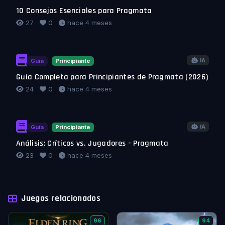
10 Consejos Esenciales para Pragmata
27
0
hace 4 meses
IA
Guía
Principiante
Guía Completa para Principiantes de Pragmata (2026)
24
0
hace 4 meses
IA
Guía
Principiante
Análisis: Críticos vs. Jugadores - Pragmata
23
0
hace 4 meses
Juegos relacionados
96
94