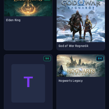
Elden Ring
God of War Ragnarök
96
84
Hogwarts Legacy