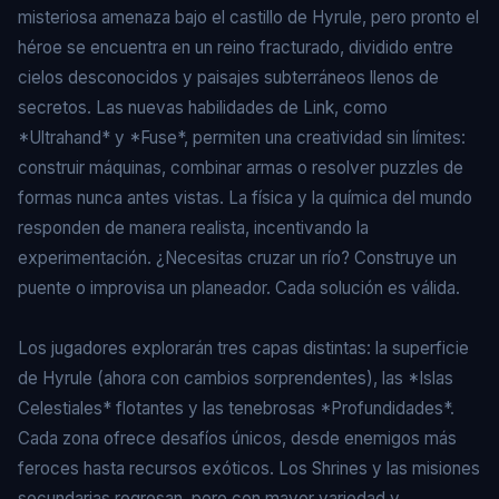
misteriosa amenaza bajo el castillo de Hyrule, pero pronto el
héroe se encuentra en un reino fracturado, dividido entre
cielos desconocidos y paisajes subterráneos llenos de
secretos. Las nuevas habilidades de Link, como
*Ultrahand* y *Fuse*, permiten una creatividad sin límites:
construir máquinas, combinar armas o resolver puzzles de
formas nunca antes vistas. La física y la química del mundo
responden de manera realista, incentivando la
experimentación. ¿Necesitas cruzar un río? Construye un
puente o improvisa un planeador. Cada solución es válida.
Los jugadores explorarán tres capas distintas: la superficie
de Hyrule (ahora con cambios sorprendentes), las *Islas
Celestiales* flotantes y las tenebrosas *Profundidades*.
Cada zona ofrece desafíos únicos, desde enemigos más
feroces hasta recursos exóticos. Los Shrines y las misiones
secundarias regresan, pero con mayor variedad y