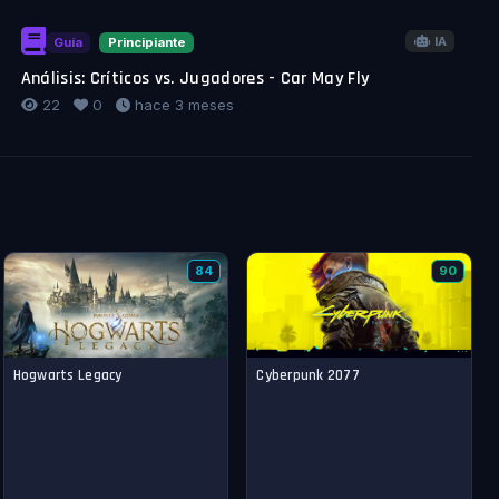
IA
Guía
Principiante
Análisis: Críticos vs. Jugadores - Car May Fly
22
0
hace 3 meses
84
90
Hogwarts Legacy
Cyberpunk 2077