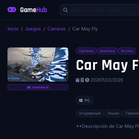
Game
Hub
Inicio
Juegos
Carreras
Car May Fly
Carreras
Aventura
Acción
Car May F
2026
11/02/2026
Contenido IA
PC
Singleplayer
Экшен
Прикл
**Descripción de Car May Fl