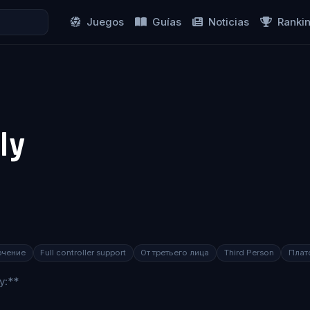
Juegos
Guías
Noticias
Ranki
ly
ючение
Full controller support
От третьего лица
Third Person
Плат
y:**