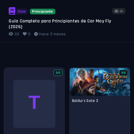
IA
Guía
Principiante
Guía Completa para Principiantes de Car May Fly
(2026)
33
0
hace 3 meses
96
96
Baldur's Gate 3