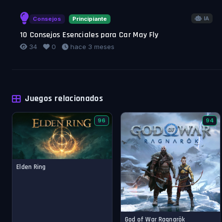
IA
Consejos
Principiante
10 Consejos Esenciales para Car May Fly
34
0
hace 3 meses
Juegos relacionados
96
94
Elden Ring
God of War Ragnarök