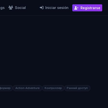
ngs
Social
Iniciar sesión
Registrarse
формер
Action-Adventure
Контроллер
Ранний доступ