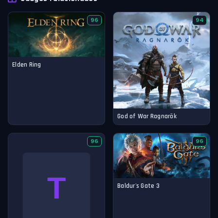
96
94
Elden Ring
God of War Ragnarök
96
96
Baldur's Gate 3