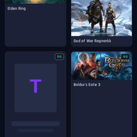
Elden Ring
God of War Ragnarök
96
96
Baldur's Gate 3