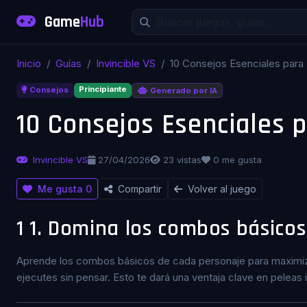
Game
Hub
Inicio
Guías
Invincible VS
10 Consejos Esenciales para I
Principiante
Consejos
Generado por IA
10 Consejos Esenciales p
Invincible VS
27/04/2026
23 vistas
0 me gusta
Me gusta
0
Compartir
Volver al juego
1
1. Domina los combos básicos
Aprende los combos básicos de cada personaje para maximiza
ejecutes sin pensar. Esto te dará una ventaja clave en peleas 