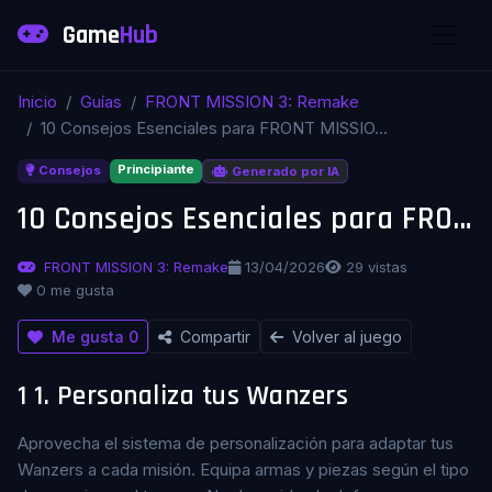
Game
Hub
Inicio
Guías
FRONT MISSION 3: Remake
10 Consejos Esenciales para FRONT MISSIO...
Principiante
Consejos
Generado por IA
10 Consejos Esenciales para FRONT MISSION 3: Remake
FRONT MISSION 3: Remake
13/04/2026
29 vistas
0 me gusta
Me gusta
0
Compartir
Volver al juego
1
1. Personaliza tus Wanzers
Aprovecha el sistema de personalización para adaptar tus
Wanzers a cada misión. Equipa armas y piezas según el tipo