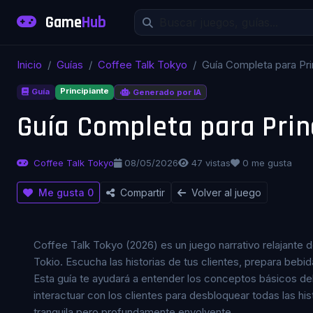
Game
Hub
Inicio
Guías
Coffee Talk Tokyo
Guía Completa para Prin
Principiante
Guía
Generado por IA
Coffee Talk Tokyo
08/05/2026
47 vistas
0 me gusta
Me gusta
0
Compartir
Volver al juego
Coffee Talk Tokyo (2026) es un juego narrativo relajante 
Tokio. Escucha las historias de tus clientes, prepara bebi
Esta guía te ayudará a entender los conceptos básicos de
interactuar con los clientes para desbloquear todas las hi
tranquila pero profundamente envolvente.