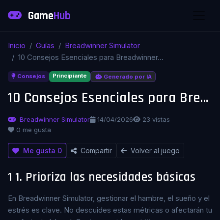
Game
Hub
Inicio
Guías
Breadwinner Simulator
10 Consejos Esenciales para Breadwinner...
Principiante
Consejos
Generado por IA
10 Consejos Esenciales para Breadwinner Simulator
Breadwinner Simulator
14/04/2026
23 vistas
0 me gusta
Me gusta
0
Compartir
Volver al juego
1
1. Prioriza las necesidades básicas
En Breadwinner Simulator, gestionar el hambre, el sueño y el
estrés es clave. No descuides estas métricas o afectarán tu