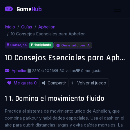
Game
Hub
Inicio
Guías
Aphelion
10 Consejos Esenciales para Aphelion
Principiante
Consejos
Generado por IA
10 Consejos Esenciales para Aphelion
Aphelion
23/04/2026
30 vistas
0 me gusta
Me gusta
0
Compartir
Volver al juego
1
1. Domina el movimiento fluido
Practica el sistema de movimiento único de Aphelion, que
combina parkour y habilidades especiales. Usa el dash en el
aire para cubrir distancias largas y evita caídas mortales. La